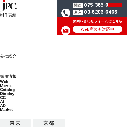
075-365-0571
関西
03-6206-6466
東京
制作実績
お問い合わせフォームはこちら
制作実績一覧
HOME
広告制作実績
Web
Web商談も対応中
Movie
広告制作実績
Catalog
Display
Works
会社紹介
ミッション
会社概要
Web/映像/カタログ/店頭ディスプレイの最新制作実績を公
採用情報
Web
開しています。
Movie
Catalog
Display
ALL
Web
Movie
CG
AI
AD
Catalog
Display
Market
東京
京都