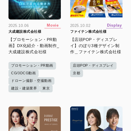
Movie
Display
2025.10.06
2025.10.02
大成建設株式会社様
ファイテン株式会社様
【プロモーション・PR動
【店頭POP・ディスプレ
画】DX化紹介・動画制作_
イ】のぼり3種デザイン制
大成建設株式会社様
作＿ファイテン株式会社様
プロモーション・PR動画
店頭POP・ディスプレイ
CG/3DCG動画
京都
ドローン撮影・空撮動画
建設・建築業界
東京