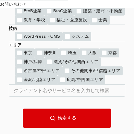
業界
お問い合わせ
BtoB企業
BtoC企業
建築・建材・不動産
教育・学校
福祉・医療施設
士業
技術
WordPress・CMS
システム
エリア
東京
神奈川
埼玉
大阪
京都
神戸/兵庫
滋賀/その他関西エリア
名古屋/中部エリア
その他関東/甲信越エリア
金沢/北陸エリア
広島/中四国エリア