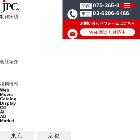
075-365-0571
関西
03-6206-6466
東京
制作実績
お問い合わせフォームはこちら
制作実績一覧
HOME
コーポレートサイト制作の実績/事例
Web
Web商談も対応中
Movie
Catalog
コーポレートサイト制作の実績/
Display
会社紹介
事例
ミッション
会社概要
採用情報
コーポレートサイトの最新制作実績を公開しています。
Web
Movie
Catalog
カテゴリから探す
Display
制作サービス
CG
AI
コーポレートサイト
LP
AD
Market
採用・求人サイト
ブランドサイト
多言語サイト
ECサイト
広告バナー
東京
京都