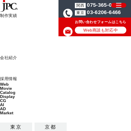
075-365-0571
関西
03-6206-6466
東京
制作実績
お問い合わせフォームはこちら
制作実績一覧
HOME
JPCからのお知らせ
業績拡張につきWebディレクター求人
Web
Web商談も対応中
Movie
JPCからのお知らせ
Catalog
Display
JPC News
会社紹介
ミッション
2019.04.25
会社概要
採用情報
Web
業績拡張につきWebディレクター求
Movie
Catalog
人募集のお知らせ
Display
CG
AI
AD
Market
JPCでは、ネット通販型の自社サービス（オウンドメディ
ア）の成長により、
東京
京都