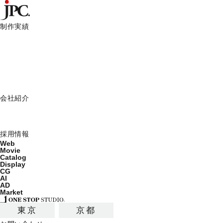
制作実績
制作実績一覧
HOME
JPCからのお知らせ
ワンスタ東京 映像撮り放題パ
Web
Movie
JPCからのお知らせ
Catalog
Display
JPC News
会社紹介
ミッション
会社概要
2018.07.09
採用情報
Web
Movie
Catalog
ワンスタ東京 映像撮り放題パック新
Display
CG
AI
AD
Market
東京
京都