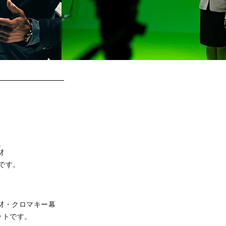
■
材
です。
機材・クロマキー幕
ットです。