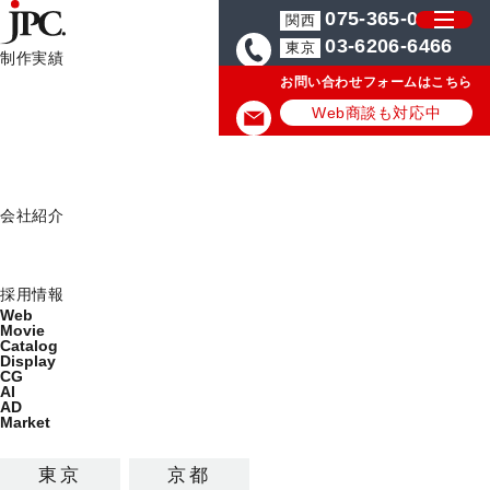
075-365-0571
関西
03-6206-6466
東京
制作実績
お問い合わせフォームはこちら
制作実績一覧
HOME
JPCからのお知らせ
2014年度 新卒予定者 第一回会社説
Web
Web商談も対応中
Movie
JPCからのお知らせ
Catalog
Display
JPC News
会社紹介
ミッション
2013.02.28
会社概要
採用情報
Web
2014年度 新卒予定者 第一回会社
Movie
Catalog
説明会終了と第二回会社説明会のご案
Display
CG
AI
内
AD
Market
東京
京都
去る、2月26日（火）履歴書選考の結果、