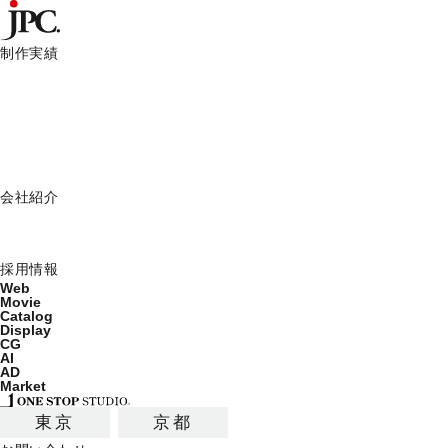
制作実績
制作実績一覧
HOME
JPCからのお知らせ
『ヴァンドーム青山』の新店舗にI
Web
Movie
JPCからのお知らせ
Catalog
Display
JPC News
会社紹介
ミッション
会社概要
2012.10.22
採用情報
Web
Movie
Catalog
『ヴァンドーム青山』の新店舗にISSE
Display
CG
AI
AD
Market
ヴァンドーム青山ラゾーナ川崎プラザ店がこの10月1
その内装として弊社所属アーティストISSEI OTANI
東京
京都