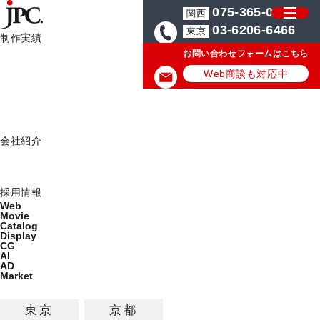
075-365-0571
関西
03-6206-6466
東京
制作実績
お問い合わせフォームはこちら
制作実績一覧
HOME
JPCからのお知らせ
ネット広告は次のステージへ！「SNS
Web
Web商談も対応中
Movie
JPCからのお知らせ
Catalog
Display
JPC News
会社紹介
ミッション
2015.12.22
会社概要
採用情報
Web
ネット広告は次のステージへ！「SNS
Movie
Catalog
広告運用代行サービス」スタート
Display
CG
AI
AD
Market
JPCでは、この度『SNS広告運用代行サービス』を正式に
開始いたしましたことをご案内申し上げます。
東京
京都