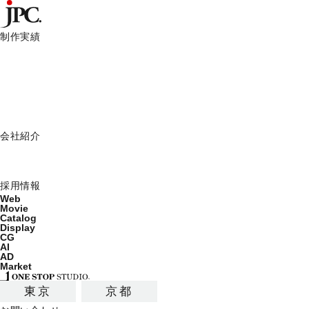
制作実績
制作実績一覧
HOME
JPCからのお知らせ
2015年度入社予定者「イン
Web
Movie
JPCからのお知らせ
Catalog
Display
JPC News
会社紹介
ミッション
会社概要
2014.09.01
採用情報
Web
Movie
Catalog
2015年度入社予定者「インターン
Display
CG
AI
AD
Market
8月18日（月）～8月29日（金）の2週間、京都本社
た。
東京
京都