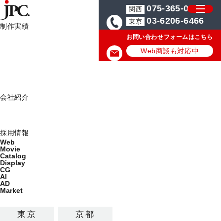
075-365-0571
関西
03-6206-6466
東京
制作実績
お問い合わせフォームはこちら
制作実績一覧
HOME
JPCからのお知らせ
【AdMarket】Netflix広告出稿サービ
Web
Web商談も対応中
Movie
JPCからのお知らせ
Catalog
Display
JPC News
会社紹介
ミッション
2025.09.16
会社概要
採用情報
Web
【AdMarket】Netflix広告出稿サービ
Movie
Catalog
スのご案内
Display
CG
AI
AD
Market
東京
京都