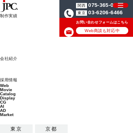
075-365-0571
関西
03-6206-6466
東京
制作実績
お問い合わせフォームはこちら
制作実績一覧
HOME
JPCからのお知らせ
2026年度 新卒採用終了のお知らせ
Web
Web商談も対応中
Movie
JPCからのお知らせ
Catalog
Display
JPC News
会社紹介
ミッション
2025.07.15
会社概要
採用情報
Web
2026年度 新卒採用終了のお知らせ
Movie
Catalog
Display
CG
AI
JPC 2026年度新卒採用は、7月15日（火）をもちまして、
AD
Market
終了いたしました。
つきましては、マイナビ2026のエントリー受付も終了いた
東京
京都
します。