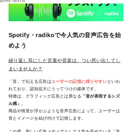
お問い合わせ
Spotify・radikoで今人気の音声広告を始
めよう
繰り返し耳にした言葉や音楽は、つい思い出してし
まいませんか？
「音」で伝える広告は
ユーザーの記憶に残りやすい
といわ
れており、認知拡大にうってつけの媒体です。
特徴は、グラフィック広告とは異なる
「音が表現するシズ
ル感」
。
商品や情景が浮かぶような音声広告によって、ユーザーは
音とイメージを結び付けて記憶します。
この度、新しい広告メディアとして人気を高めている「音