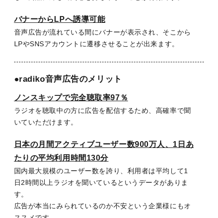
バナーからLPへ誘導可能
音声広告が流れている間にバナーが表示され、
そこから
LPやSNSアカウントに遷移させることが出来ます。
●radiko音声広告のメリット
ノンスキップで完全聴取率97％
ラジオを聴取中の方に広告を配信するため、
高確率で聞
いていただけます。
日本の月間アクティブユーザー数900万人、1日あ
たりの平均利用時間130分
国内最大規模のユーザー数を誇り、
利用者は平均して1
日2時間以上
ラジオを聞いているというデータがありま
す。
広告が本当にみられているのか不安という企業様にもオ
ススメです。