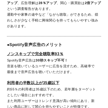
アップ
、広告理解は
28％アップ
、関心・購買欲は
2倍アップ
という調査報告があります。
通勤中や家事の途中など「ながら聴取」ができるため、煩
わしさが少なく手軽に興味関心を持ってもらいやすい強み
があります。
●Spotify音声広告のメリット
ノンスキップで完全聴取率93％
Spotify音声広告は
30秒スキップ不可！
音楽を聴いているユーザーに広告を流すため、
高確率で
最後まで音声広告を聴いていただけます。
利用者の半数以上が35歳以下
約55％の利用者は35歳以下のため、
若年層をターゲット
としたい場合におすすめです。
また利用ユーザーはトレンド意識が高い傾向にあり、
新
しい商品に対して関心を持ちやすいことが特徴です。