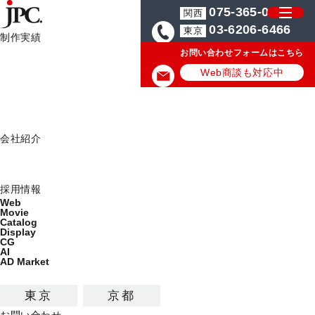
075-365-0571
関西
03-6206-6466
東京
制作実績
お問い合わせフォームはこちら
制作実績一覧
HOME
JPCからのお知らせ
【AdMarket】Spotify・radiko 
Web
Web商談も対応中
Movie
JPCからのお知らせ
Catalog
Display
JPC News
会社紹介
ミッション
2021.12.06
会社概要
採用情報
Web
【AdMarket】Spotify・radiko 音声
Movie
Catalog
広告サービス開始のお知らせ
Display
CG
AI
AD
Market
東京
京都