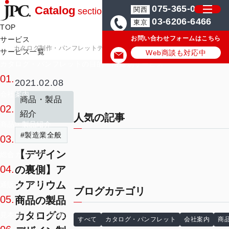
075-365-0571
Catalog
関西
section
03-6206-6466
東京
TOP
お問い合わせフォームはこちら
サービス
カタログ制作・パンフレットデザイン会社はJPC
カタログ・パンフレ
サービス一覧
Web商談も対応中
カタログ・パンフレットの目的・用途別サービス
01.
2021.02.08
会社案内
商品・製品
02.
紹介
人気の記事
商品・製品紹介
#製造業全般
03.
【デザイン
総合カタログ
04.
の裏側】ア
クアリウム
通販カタログ
ブログカテゴリ
05.
商品の製品
カタログの
見本帳・サンプル帳
すべて
カタログ・パンフレット
会社案内
商