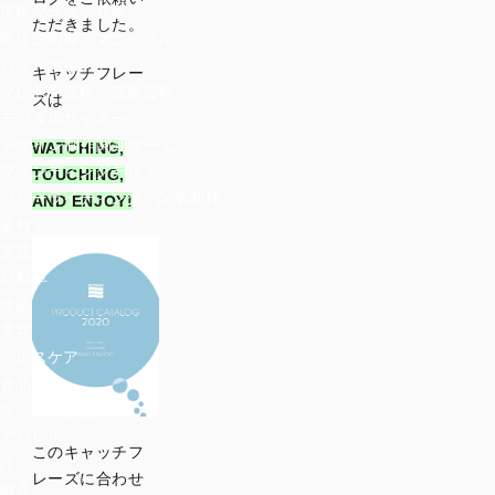
周年記念誌・社史
ただきました。
取扱説明書・マニュアル
パワーポイント
キャッチフレー
プレゼン資料・営業資料
ズは
デジタルサイネージ
デザイン制作関連サービス
WATCHING,
ブランディングデザイン
TOUCHING,
コピーライティング・記事制作
AND ENJOY!
業種別
製造
自動車
建築
美容
ヘルスケア
食品
スポーツ用品
アパレル
このキャッチフ
IT
レーズに合わせ
教育