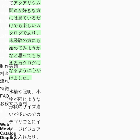
て
アクアリウム
イベント
関連が好きな方
福祉施設
には見ているだ
医療施設
けでも楽しいカ
サロン
タログであり、
旅行
未経験の方にも
不動産
始めてみようか
物流・運送
なと思ってもら
ブライダル
えるカタログに
制作実績
なるように心が
料金
けました。
流れ
特徴
水槽や照明、小
FAQ
物が同じような
お役立ち資料
形状のサイズ違
制作ブログ
いが多いのでカ
ノウハウマガジン
テゴリごとにイ
Web
Movie
メージビジュア
Catalog
ルを入れたり、
Display