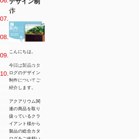
06.
デザイン制
作
施設案内
07.
学校案内
08.
採用パンフレット
こんにちは。
09.
英語・多言語カタログ
今回は製品カタ
ログのデザイン
10.
制作についてご
事例集/施工事例集
紹介します。
種類別
チラシ・リーフレット
アクアリウム関
DM
連の商品を取り
ポスター
扱っているクラ
パッケージデザイン
イアント様から
雑誌広告・新聞広告
製品の総合カタ
広報誌・情報誌
ログをご依頼い