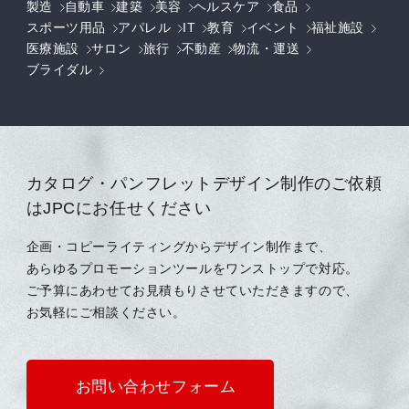
製造
自動車
建築
美容
ヘルスケア
食品
スポーツ用品
アパレル
IT
教育
イベント
福祉施設
医療施設
サロン
旅行
不動産
物流・運送
ブライダル
カタログ・パンフレットデザイン制作のご依頼
はJPCにお任せください
企画・コピーライティングからデザイン制作まで、
あらゆるプロモーションツールをワンストップで対応。
ご予算にあわせてお見積もりさせていただきますので、
お気軽にご相談ください。
お問い合わせフォーム